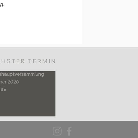
g.
HSTER TERMIN
shauptversammlung
nner 2026
Uhr