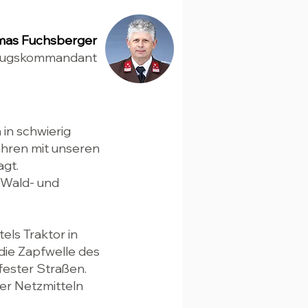
as Fuchsberger
ugskommandant
 in schwierig
ahren mit unseren
agt.
 Wald- und
els Traktor in
ie Zapfwelle des
fester Straßen.
er Netzmitteln