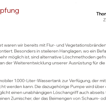
pfung
Thom
Z
t waren wir bereits mit Flur- und Vegetationsbränden
tiert. Besonders in steileren Hanglagen, wo ein Bef
hr möglich ist, sind alternative Löschmethoden gefr
 an der Weiterentwicklung unserer Ausrüstung für die
 mobiler 1.000-Liter-Wassertank zur Verfügung, der mitt
t werden kann. Die dazugehörige Pumpe wird über d
licht einen unabhängigen Löschangriff auch abseits 
r einen Zumischer, der das Beimengen von Schaum- od