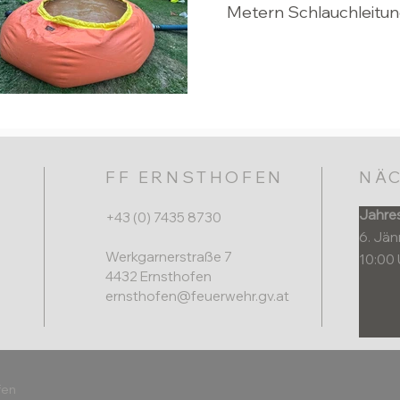
Metern Schlauchleitun
FF ERNSTHOFEN
NÄC
Jahre
+43 (0) 7435 8730
6. Jä
Werkgarnerstraße 7
10:00 
4432 Ernsthofen​
ernsthofen@feuerwehr.gv.at
fen