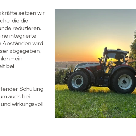
zkräfte setzen wir
che, die die
ände reduzieren.
ne integrierte
en Abständen wird
sser abgegeben,
len – ein
it bei
aufender Schulung
 um auch bei
 und wirkungsvoll