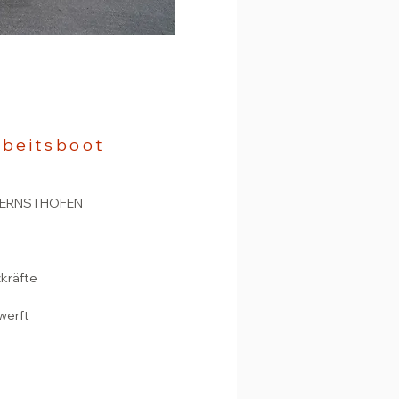
rbeitsboot
 ERNSTHOFEN
zkräfte
werft