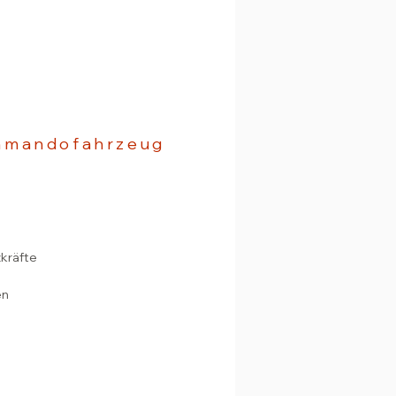
mmandofahrzeug
zkräfte
en