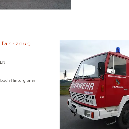
kfahrzeug
EN
lbach-Hinterglemm,