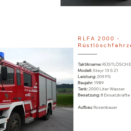
RLFA 2000 -
Rüstlöschfahr
Taktikname:
RÜSTLÖSCH 
Modell:
Steyr 13 S 21
Leistung:
209 PS
Baujahr:
1989
Tank:
2000 Liter Wasser
Besatzung:
8 Einsatzkräfte
Aufbau:
Rosenbauer