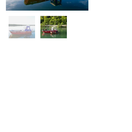
A-BOOT - Arbeitsboot
Taktikname:
A-BOOT ERNSTHOFEN
Modell:
Leistung:
130 PS
Baujahr:
2003
Aufbau:
Reich
Kurzbeschreibung:
Unser
A-Boot
ist für den Einsatz auf
der Enns sowie auf der Donau von