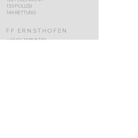
133 POLIZEI
144 RETTUNG
FF ERNSTHOFEN
+43 (0) 7435 8730
Werkgarnerstraße 7
4432 Ernsthofen​
ernsthofen@feuerwehr.gv.at
NÄCHSTER TERMIN
Jahreshauptversammlung
6. Jänner 2026
10:00 Uhr
Impressum
Datenschutz
© 2025 Freiwillige Feuerwehr