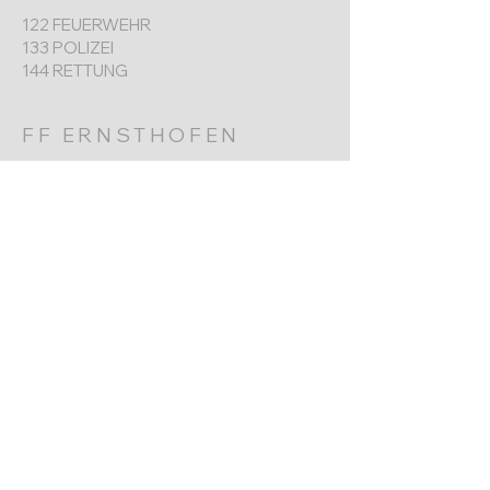
122 FEUERWEHR
133 POLIZEI
144 RETTUNG
FF ERNSTHOFEN
+43 (0) 7435 8730
Werkgarnerstraße 7
4432 Ernsthofen​
ernsthofen@feuerwehr.gv.at
NÄCHSTER TERMIN
Jahreshauptversammlung
6. Jänner 2026
10:00 Uhr
Impressum
Datenschutz