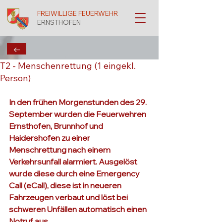
FREIWILLIGE FEUERWEHR
ERNSTHOFEN
←
T2 - Menschenrettung (1 eingekl.
Person)
In den frühen Morgenstunden des 29. 
September wurden die Feuerwehren 
Ernsthofen, Brunnhof und 
Haidershofen zu einer 
Menschrettung nach einem 
Verkehrsunfall alarmiert. Ausgelöst 
wurde diese durch eine Emergency 
Call (eCall), diese ist in neueren 
Fahrzeugen verbaut und löst bei 
schweren Unfällen automatisch einen 
Notruf aus.