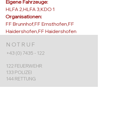
Eigene Fahrzeuge: 
HLFA 2,HLFA 3,KDO 1
Organisationen: 
FF Brunnhof,FF Ernsthofen,FF 
Haidershofen,FF Haidershofen
NOTRUF
+43 (0) 7435 - 122
122 FEUERWEHR
133 POLIZEI
144 RETTUNG
FF ERNSTHOFEN
+43 (0) 7435 8730
Werkgarnerstraße 7
4432 Ernsthofen​
ernsthofen@feuerwehr.gv.at