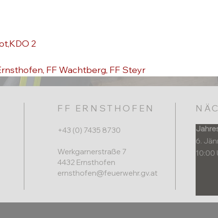
ot,KDO 2
rnsthofen, FF Wachtberg, FF Steyr
FF ERNSTHOFEN
NÄC
Jahre
+43 (0) 7435 8730
6. Jä
Werkgarnerstraße 7
10:00 
4432 Ernsthofen​
ernsthofen@feuerwehr.gv.at