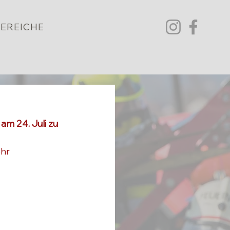
EREICHE
 24. Juli zu 
hr 