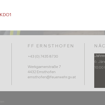
, KDO1
FF ERNSTHOFEN
NÄC
Jahre
+43 (0) 7435 8730
6. Jä
Werkgarnerstraße 7
10:00 
4432 Ernsthofen​
ernsthofen@feuerwehr.gv.at
fen