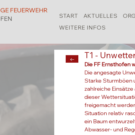
LIGE FEUERWEHR
START
AKTUELLES
ORG
FEN
WEITERE INFOS
T1 - Unwette
←
Die FF Ernsthofen w
Die angesagte Unwet
Starke Sturmböen un
zahlreiche Einsätze
dieser Wettersituat
freigemacht werden
Situation relativ r
ein Baum entwurzelt
Abwasser- und Rege