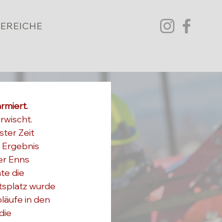
EREICHE
rmiert.
wischt. 
ter Zeit 
 Ergebnis 
er Enns 
e die 
tsplatz wurde 
läufe in den 
ie 