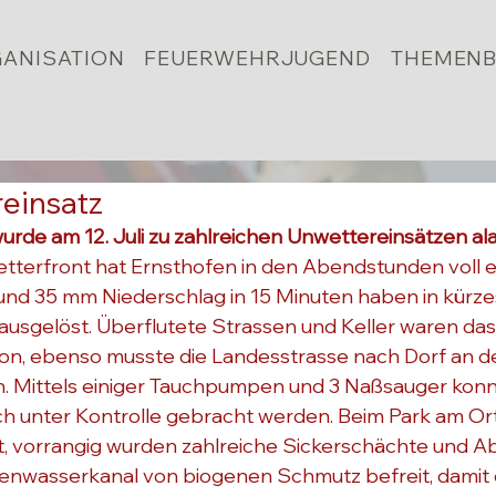
ANISATION
FEUERWEHRJUGEND
THEMENB
reinsatz
urde am 12. Juli zu zahlreichen Unwettereinsätzen ala
terfront hat Ernsthofen in den Abendstunden voll er
d 35 mm Niederschlag in 15 Minuten haben in kürzes
 ausgelöst. Überflutete Strassen und Keller waren das
ion, ebenso musste die Landesstrasse nach Dorf an d
. Mittels einiger Tauchpumpen und 3 Naßsauger konnt
asch unter Kontrolle gebracht werden. Beim Park am Or
, vorrangig wurden zahlreiche Sickerschächte und Ab
nwasserkanal von biogenen Schmutz befreit, damit d