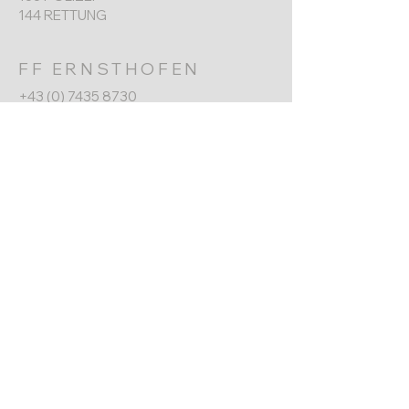
144 RETTUNG
FF ERNSTHOFEN
+43 (0) 7435 8730
Werkgarnerstraße 7
4432 Ernsthofen​
ernsthofen@feuerwehr.gv.at
NÄCHSTER TERMIN
Jahreshauptversammlung
6. Jänner 2026
10:00 Uhr
Impressum
Datenschutz
© 2025 Freiwillige Feuerwehr
Ernsthofen