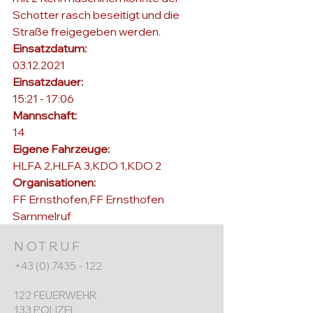
Schotter rasch beseitigt und die 
Straße freigegeben werden.
Einsatzdatum: 
03.12.2021
Einsatzdauer: 
15:21 - 17:06
Mannschaft: 
14
Eigene Fahrzeuge: 
HLFA 2,HLFA 3,KDO 1,KDO 2
Organisationen: 
FF Ernsthofen,FF Ernsthofen 
Sammelruf
NOTRUF
+43 (0) 7435 - 122
122 FEUERWEHR
133 POLIZEI