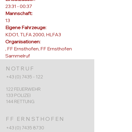
23:31 - 00:37
Mannschaft: 
13
Eigene Fahrzeuge: 
KDO1, TLFA 2000, HLFA3
Organisationen: 
, 
FF Ernsthofen
, 
FF Ernsthofen 
Sammelruf
NOTRUF
+43 (0) 7435 - 122
122 FEUERWEHR
133 POLIZEI
144 RETTUNG
FF ERNSTHOFEN
+43 (0) 7435 8730