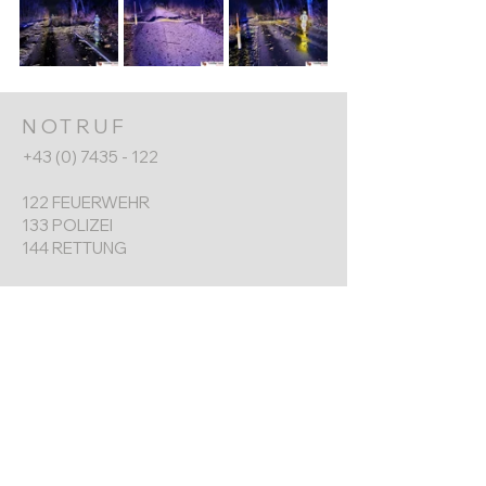
NOTRUF
+43 (0) 7435 - 122
122 FEUERWEHR
133 POLIZEI
144 RETTUNG
FF ERNSTHOFEN
+43 (0) 7435 8730
Werkgarnerstraße 7
4432 Ernsthofen​
ernsthofen@feuerwehr.gv.at