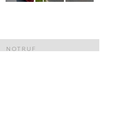
NOTRUF
+43 (0) 7435 - 122
122 FEUERWEHR
133 POLIZEI
144 RETTUNG
FF ERNSTHOFEN
+43 (0) 7435 8730
Werkgarnerstraße 7
4432 Ernsthofen​
ernsthofen@feuerwehr.gv.at