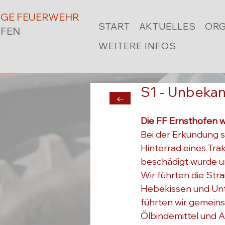
LIGE FEUERWEHR
START
AKTUELLES
ORG
FEN
WEITERE INFOS
S1 - Unbeka
←
Die FF Ernsthofen w
Bei der Erkundung s
Hinterrad eines Tra
beschädigt wurde un
Wir führten die Stra
Hebekissen und Unte
führten wir gemeins
Ölbindemittel und A