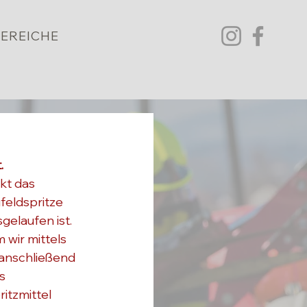
EREICHE
.
kt das 
eldspritze 
elaufen ist. 
 wir mittels 
anschließend 
s 
itzmittel 