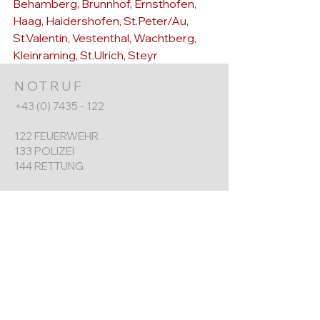
Behamberg, Brunnhof, Ernsthofen, 
Haag, Haidershofen, St.Peter/Au, 
St.Valentin, Vestenthal, Wachtberg, 
Kleinraming, St.Ulrich, Steyr
NOTRUF
+43 (0) 7435 - 122
122 FEUERWEHR
133 POLIZEI
144 RETTUNG
FF ERNSTHOFEN
+43 (0) 7435 8730
Werkgarnerstraße 7
4432 Ernsthofen​
ernsthofen@feuerwehr.gv.at