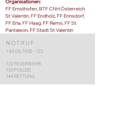
Organisationen: 
FF Ernsthofen, BTF CNH Österreich 
St Valentin, FF Endholz, FF Ennsdorf, 
FF Erla, FF Haag, FF Rems, FF St 
Pantaleon, FF Stadt St Valentin
NOTRUF
+43 (0) 7435 - 122
122 FEUERWEHR
133 POLIZEI
144 RETTUNG
FF ERNSTHOFEN
+43 (0) 7435 8730
Werkgarnerstraße 7
4432 Ernsthofen​
ernsthofen@feuerwehr.gv.at