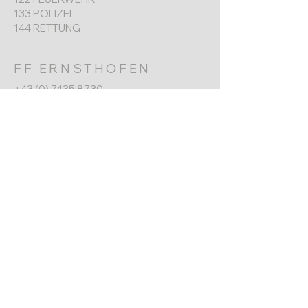
133 POLIZEI
144 RETTUNG
FF ERNSTHOFEN
+43 (0) 7435 8730
Werkgarnerstraße 7
4432 Ernsthofen​
ernsthofen@feuerwehr.gv.at
NÄCHSTER TERMIN
Jahreshauptversammlung
6. Jänner 2026
10:00 Uhr
Impressum
Datenschutz
© 2025 Freiwillige Feuerwehr