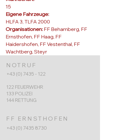
15
Eigene Fahrzeuge: 
HLFA 3, TLFA 2000
Organisationen: 
FF Behamberg
, 
FF 
Ernsthofen
, 
FF Haag
, 
FF 
Haidershofen
, 
FF Vestenthal
, 
FF 
Wachtberg
, Steyr
NOTRUF
+43 (0) 7435 - 122
122 FEUERWEHR
133 POLIZEI
144 RETTUNG
FF ERNSTHOFEN
+43 (0) 7435 8730