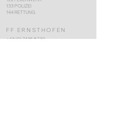
133 POLIZEI
144 RETTUNG
FF ERNSTHOFEN
+43 (0) 7435 8730
Werkgarnerstraße 7
4432 Ernsthofen​
ernsthofen@feuerwehr.gv.at
NÄCHSTER TERMIN
Jahreshauptversammlung
6. Jänner 2026
10:00 Uhr
Impressum
Datenschutz
© 2025 Freiwillige Feuerwehr