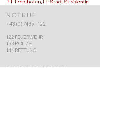
, 
FF Ernsthofen
, 
FF Stadt St Valentin
NOTRUF
+43 (0) 7435 - 122
122 FEUERWEHR
133 POLIZEI
144 RETTUNG
FF ERNSTHOFEN
+43 (0) 7435 8730
Werkgarnerstraße 7
4432 Ernsthofen​
ernsthofen@feuerwehr.gv.at
NÄCHSTER TERMIN
Jahreshauptversammlung
6. Jänner 2026