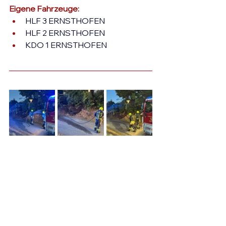
Eigene Fahrzeuge:
HLF 3 ERNSTHOFEN
HLF 2 ERNSTHOFEN
KDO 1 ERNSTHOFEN
NOTRUF
+43 (0) 7435 - 122
122 FEUERWEHR
133 POLIZEI
144 RETTUNG