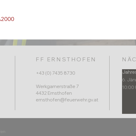
A2000
FF ERNSTHOFEN
NÄC
Jahre
+43 (0) 7435 8730
6. Jä
Werkgarnerstraße 7
10:00 
4432 Ernsthofen​
ernsthofen@feuerwehr.gv.at
fen