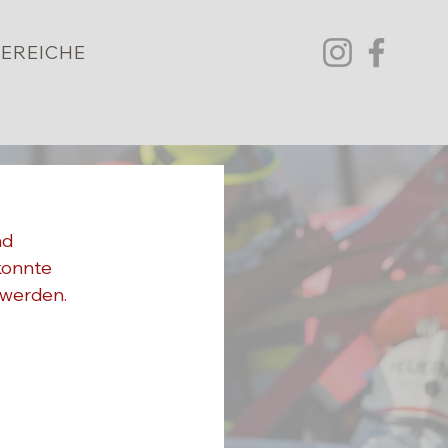
EREICHE
d 
konnte 
 werden.