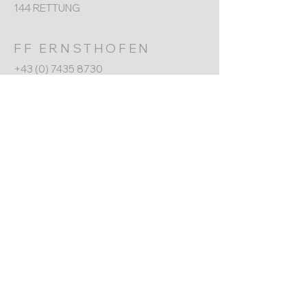
144 RETTUNG
FF ERNSTHOFEN
+43 (0) 7435 8730
Werkgarnerstraße 7
4432 Ernsthofen​
ernsthofen@feuerwehr.gv.at
NÄCHSTER TERMIN
Jahreshauptversammlung
6. Jänner 2026
10:00 Uhr
Impressum
Datenschutz
© 2025 Freiwillige Feuerwehr
Ernsthofen