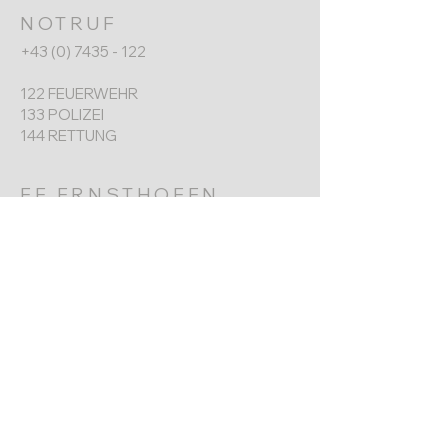
NOTRUF
+43 (0) 7435 - 122
122 FEUERWEHR
133 POLIZEI
144 RETTUNG
FF ERNSTHOFEN
+43 (0) 7435 8730
Werkgarnerstraße 7
4432 Ernsthofen​
ernsthofen@feuerwehr.gv.at
NÄCHSTER TERMIN
Jahreshauptversammlung
6. Jänner 2026