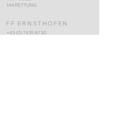
144 RETTUNG
FF ERNSTHOFEN
+43 (0) 7435 8730
Werkgarnerstraße 7
4432 Ernsthofen​
ernsthofen@feuerwehr.gv.at
NÄCHSTER TERMIN
Jahreshauptversammlung
6. Jänner 2026
10:00 Uhr
Impressum
Datenschutz
© 2025 Freiwillige Feuerwehr
Ernsthofen