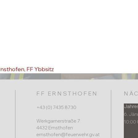
nsthofen, FF Ybbsitz
FF ERNSTHOFEN
NÄC
Jahre
+43 (0) 7435 8730
6. Jä
Werkgarnerstraße 7
10:00 
4432 Ernsthofen​
ernsthofen@feuerwehr.gv.at