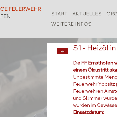
LIGE FEUERWEHR
START
AKTUELLES
ORG
FEN
WEITERE INFOS
S1 - Heizöl 
←
Die FF Ernsthofen 
einem Ölaustritt ala
Unbestimmte Mengen
Feuerwehr Ybbsitz p
Feuerwehren Amstet
und Skimmer wurde
wurden im Gewässer
Einsatzdatum: 