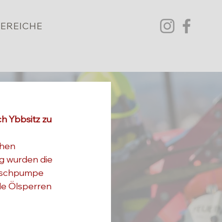
EREICHE
 Ybbsitz zu 
hen 
g wurden die 
etschpumpe 
e Ölsperren 