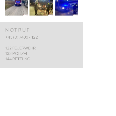
NOTRUF
+43 (0) 7435 - 122
122 FEUERWEHR
133 POLIZEI
144 RETTUNG
FF ERNSTHOFEN
+43 (0) 7435 8730
Werkgarnerstraße 7
4432 Ernsthofen​
ernsthofen@feuerwehr.gv.at