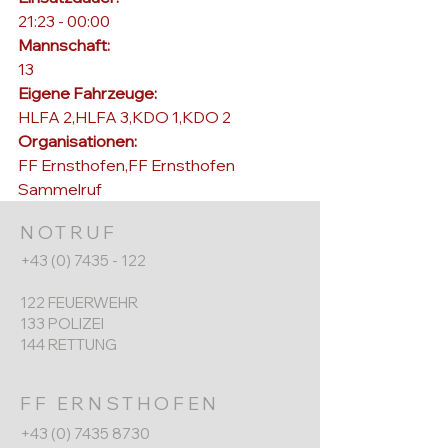
21:23 - 00:00
Mannschaft: 
13
Eigene Fahrzeuge: 
HLFA 2,HLFA 3,KDO 1,KDO 2
Organisationen: 
FF Ernsthofen,FF Ernsthofen 
Sammelruf
NOTRUF
+43 (0) 7435 - 122
122 FEUERWEHR
133 POLIZEI
144 RETTUNG
FF ERNSTHOFEN
+43 (0) 7435 8730